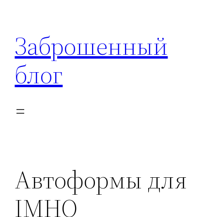
Перейти
к
Заброшенный
содержимому
блог
Автоформы для
IMHO